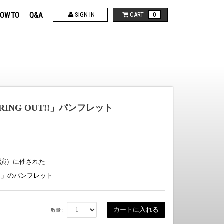
OW TO
Q&A
SIGN IN
CART
0
6「SPRING OUT!!」パンフレット
5公演）に催された
 OUT!!」のパンフレット
数量 :