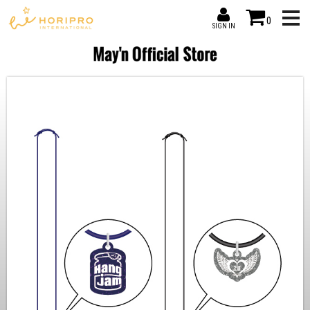
0
SIGN IN