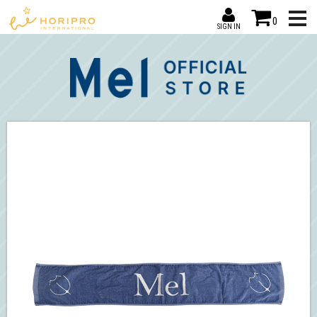
0
SIGN IN